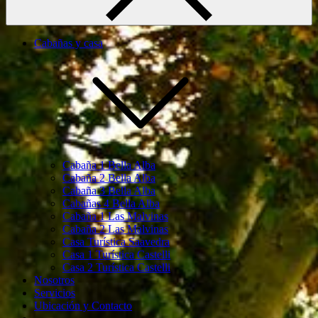
Cabañas y casa
Cabaña 1 Bella Alba
Cabaña 2 Bella Alba
Cabaña 3 Bella Alba
Cabañas 4 Bella Alba
Cabaña 1 Las Malvinas
Cabaña 2 Las Malvinas
Casa Turística Saavedra
Casa 1 Turística Castelli
Casa 2 Turística Castelli
Nosotros
Servicios
Ubicación y Contacto